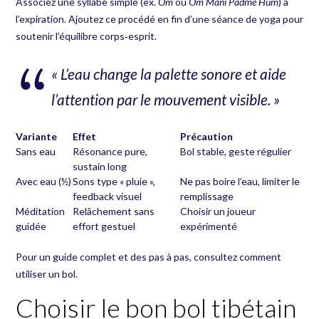
Associez une syllabe simple (ex.
Om
ou
Om Mani Padme Hum
) à
l’expiration. Ajoutez ce procédé en fin d’une séance de yoga pour
soutenir l’équilibre corps‑esprit.
« L’eau change la palette sonore et aide
l’attention par le mouvement visible. »
Variante
Effet
Précaution
Sans eau
Résonance pure,
Bol stable, geste régulier
sustain long
Avec eau (½)
Sons type « pluie »,
Ne pas boire l’eau, limiter le
feedback visuel
remplissage
Méditation
Relâchement sans
Choisir un joueur
guidée
effort gestuel
expérimenté
Pour un guide complet et des pas à pas, consultez
comment
utiliser un bol
.
Choisir le bon bol tibétain