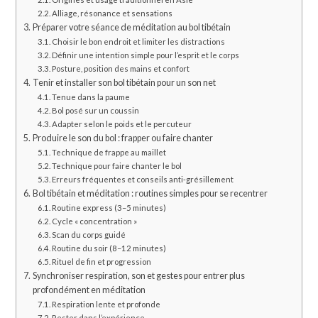
Alliage, résonance et sensations
Préparer votre séance de méditation au bol tibétain
Choisir le bon endroit et limiter les distractions
Définir une intention simple pour l’esprit et le corps
Posture, position des mains et confort
Tenir et installer son bol tibétain pour un son net
Tenue dans la paume
Bol posé sur un coussin
Adapter selon le poids et le percuteur
Produire le son du bol : frapper ou faire chanter
Technique de frappe au maillet
Technique pour faire chanter le bol
Erreurs fréquentes et conseils anti‑grésillement
Bol tibétain et méditation : routines simples pour se recentrer
Routine express (3–5 minutes)
Cycle « concentration »
Scan du corps guidé
Routine du soir (8–12 minutes)
Rituel de fin et progression
Synchroniser respiration, son et gestes pour entrer plus
profondément en méditation
Respiration lente et profonde
Rester dans l’expérience