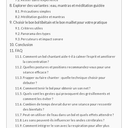
Explorer des variantes : eau, mantras et méditation guidée
Précautions simples
Méditation guidée et mantras
Choisir le bon bol tibétain et le bon maillet pour votre pratique
Critères utiles
Panorama des types
Percuteurs et impact sonore
Conclusion
FAQ
Comment un bol chantant aide-t-il à calmer l’esprit et améliorer
la concentration ?
Quelles postures et positions recommandez-vous pour une
séance efficace ?
Frapper ou faire chanter : quelle technique choisir pour
débuter ?
Comment tenir le bol pour obtenir un son net ?
Quels sont les gestes qui provoquent des grésillements et
comment les éviter ?
Combien de temps devrait durer une séance pour ressentir
des bienfaits ?
Peut-on utiliser de l’eau dans un bol et quels effets attendre ?
Les sons peuvent-ils influencer les ondes cérébrales ?
Comment intégrer le son avec la respiration pour aller plus