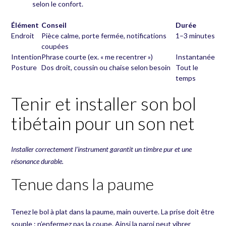
selon le confort.
Élément
Conseil
Durée
Endroit
Pièce calme, porte fermée, notifications
1–3 minutes
coupées
Intention
Phrase courte (ex. « me recentrer »)
Instantanée
Posture
Dos droit, coussin ou chaise selon besoin
Tout le
temps
Tenir et installer son bol
tibétain pour un son net
Installer correctement l’instrument garantit un timbre pur et une
résonance durable.
Tenue dans la paume
Tenez le bol à plat dans la paume, main ouverte. La prise doit être
souple : n’enfermez pas la coupe. Ainsi la paroi peut vibrer