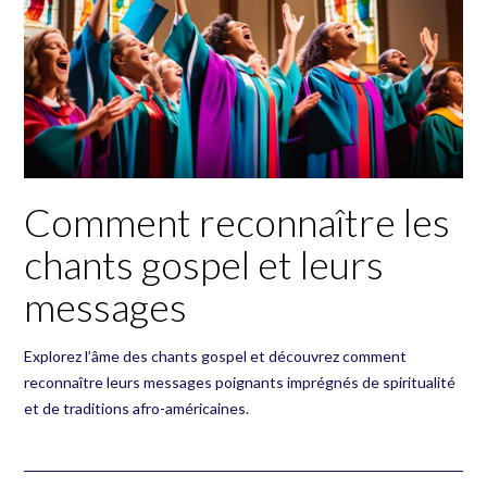
Comment reconnaître les
chants gospel et leurs
messages
Explorez l’âme des chants gospel et découvrez comment
reconnaître leurs messages poignants imprégnés de spiritualité
et de traditions afro-américaines.