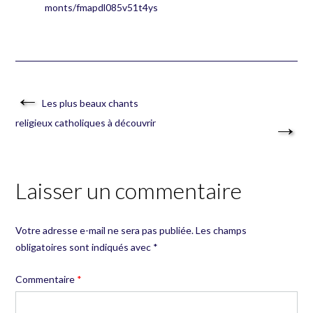
monts/fmapdl085v51t4ys
Post
La fusion unique du gospel
←
navigation
français : chants et groupes
Les plus beaux chants
→
religieux catholiques à découvrir
phares
Laisser un commentaire
Votre adresse e-mail ne sera pas publiée.
Les champs
obligatoires sont indiqués avec
*
Commentaire
*